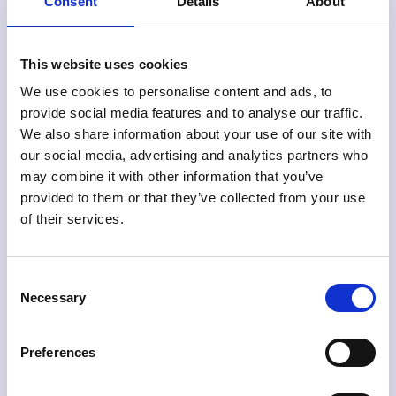
‍Nein. Die Touren sind nicht für Kinder oder
Consent
Details
About
Menschen mit schlechter Gesundheit geeignet.
‍Was ist, wenn es regnet?
This website uses cookies
We use cookies to personalise content and ads, to
Hier in Dänemark sind wir an die instabilen
provide social media features and to analyse our traffic.
Wetterbedingungen gewöhnt. Daher werden wir
We also share information about your use of our site with
die Tour bei leichtem Regen trotzdem durchführen
our social media, advertising and analytics partners who
‍Was für ein Fahrrad werden wir auf der Tour
und allen Teilnehmern vor der Tour Regenponchos
may combine it with other information that you’ve
fahren?
zur Verfügung stellen. Bei zu erwartendem
provided to them or that they’ve collected from your use
Starkregen wird die Tour abgesagt und Sie haben
‍Für die Tour stellen wir komfortable 3-Gang-
of their services.
die Möglichkeit, an einem anderen Tag an einer
Citybikes zur Verfügung, die einfach zu handhaben
ähnlichen Tour teilzunehmen oder eine
sind.
Rückerstattung zu erhalten. Bitte
kontaktiere uns
Buchung
Consent
bei zu erwartendem Starkregen auf Ihrer Tour.
Necessary
Selection
Muss ich im Voraus buchen?
Preferences
‍Ja, alle Touren müssen im Voraus gebucht werden.
Sie können entweder zum Zeitpunkt Ihrer Buchung